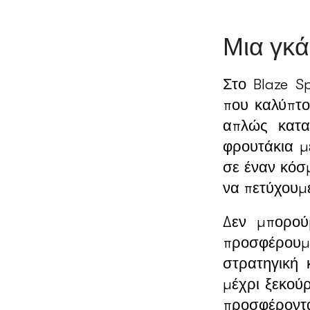
Μια γκά
Στο Blaze S
που καλύπτο
απλώς κατα
φρουτάκια μ
σε έναν κόσ
να πετύχουμ
Δεν μπορού
προσφέρουμε
στρατηγική 
μέχρι ξεκού
προσφέροντα