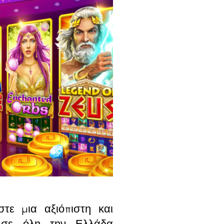
στε μια αξιόπιστη και
ς σε όλη την Ελλάδα