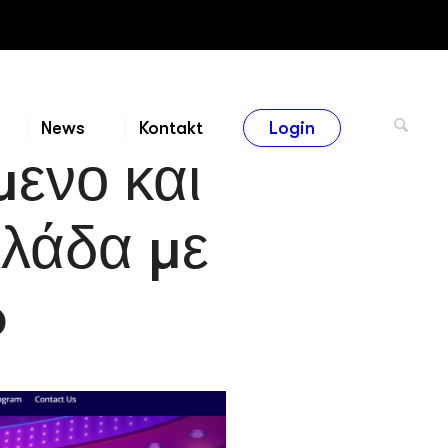
News
Kontakt
Login
μένο και
λάδα με
o