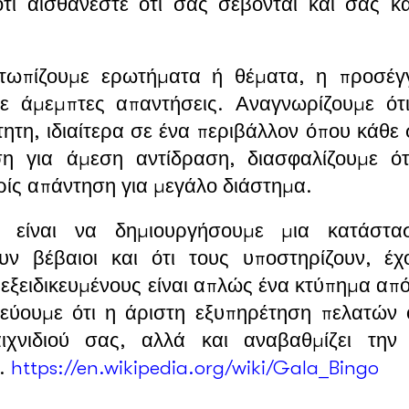
τι αισθάνεστε ότι σας σέβονται και σας 
τωπίζουμε ερωτήματα ή θέματα, η προσέγγ
 άμεμπτες απαντήσεις. Αναγνωρίζουμε ότι
τητη, ιδιαίτερα σε ένα περιβάλλον όπου κάθε 
η για άμεση αντίδραση, διασφαλίζουμε ό
ρίς απάντηση για μεγάλο διάστημα.
 είναι να δημιουργήσουμε μια κατάστ
υν βέβαιοι και ότι τους υποστηρίζουν, έ
εξειδικευμένους είναι απλώς ένα κτύπημα από
τεύουμε ότι η άριστη εξυπηρέτηση πελατών ό
ιχνιδιού σας, αλλά και αναβαθμίζει την
η.
https://en.wikipedia.org/wiki/Gala_Bingo