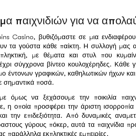
μα παιχνιδιών για να απολα
pins Casino, βυθιζόμαστε σε μια ενδιαφέρου
υν τα γούστα κάθε παίκτη. Η συλλογή μας α
πληκτική, με θέματα και στυλ που κυμαίν
έχρι σύγχρονα βίντεο κουλοχέρηδες. Κάθε 
μο έντονων γραφικών, καθηλωτικών ήχων και,
ε σημαντικά ποσά.
με όμως να ξεχάσουμε την ποικιλία παιχ
, η οποία προσφέρει την άριστη ισορροπία
και την επιδεξιότητα. Από δυναμικές αναμε
ραστους γύρους πόκερ, αυτά τα παιχνίδια πρ
ς παράλληλα εκπληκτικές εμπειρίες.