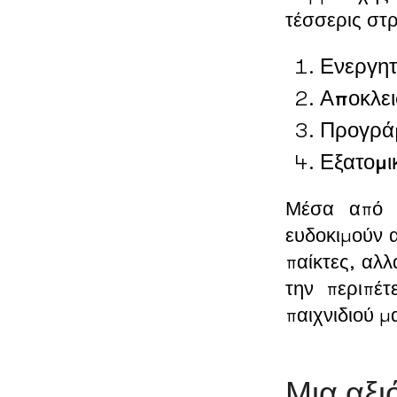
τέσσερις στ
Ενεργητ
Αποκλει
Προγράμ
Εξατομι
Μέσα από α
ευδοκιμούν α
παίκτες, αλλ
την περιπέτ
παιχνιδιού μ
Μια αξι