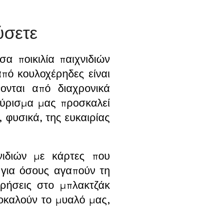
ύσετε
σα ποικιλία παιχνιδιών
πό κουλοχέρηδες είναι
ονται από διαχρονικά
γύρισμα μας προσκαλεί
 φυσικά, της ευκαιρίας
νιδιών με κάρτες που
 για όσους αγαπούν τη
τρήσεις στο μπλακτζάκ
οκαλούν το μυαλό μας,