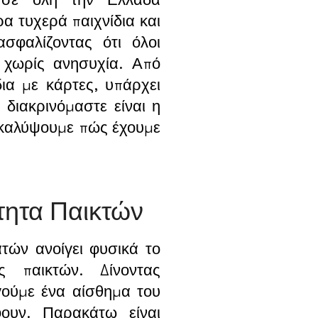
α τυχερά παιχνίδια και
ασφαλίζοντας ότι όλοι
 χωρίς ανησυχία. Από
ια με κάρτες, υπάρχει
 διακρινόμαστε είναι η
ακαλύψουμε πώς έχουμε
τητα Παικτών
τών ανοίγει φυσικά το
ς παικτών. Δίνοντας
γούμε ένα αίσθημα του
φουν. Παρακάτω είναι