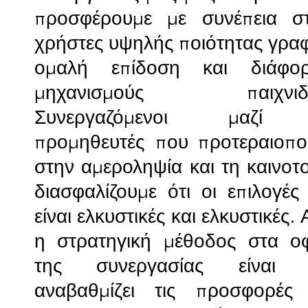
προσφέρουμε με συνέπεια σ
χρήστες υψηλής ποιότητας γραφ
ομαλή επίδοση και διάφο
μηχανισμούς παιχνιδι
Συνεργαζόμενοι μαζί
προμηθευτές που προτεραιοπο
στην αμεροληψία και τη καινοτο
διασφαλίζουμε ότι οι επιλογές
είναι ελκυστικές και ελκυστικές.
η στρατηγική μέθοδος στα ο
της συνεργασίας είναι 
αναβαθμίζει τις προσφορές