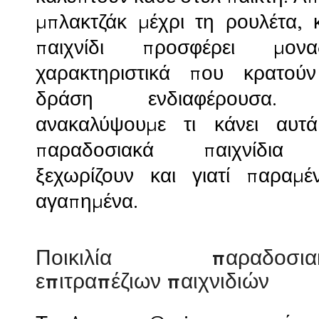
μπλακτζάκ μέχρι τη ρουλέτα, 
παιχνίδι προσφέρει μονα
χαρακτηριστικά που κρατού
δράση ενδιαφέρουσα.
ανακαλύψουμε τι κάνει αυτ
παραδοσιακά παιχνίδια
ξεχωρίζουν και γιατί παραμέ
αγαπημένα.
Ποικιλία παραδοσια
επιτραπέζιων παιχνιδιών