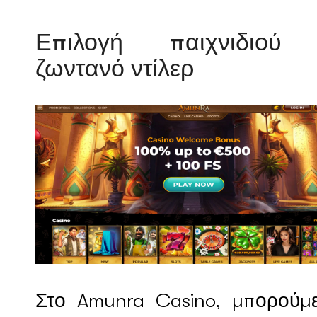
Επιλογή παιχνιδιού
ζωντανό ντίλερ
Στο Amunra Casino, μπορούμ