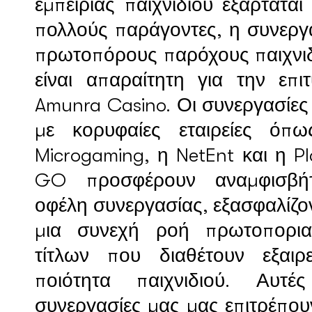
εμπειρίας παιχνιδιού εξαρτάται
πολλούς παράγοντες, η συνεργ
πρωτοπόρους παρόχους παιχνι
είναι απαραίτητη για την επιτ
Amunra Casino. Οι συνεργασίες
με κορυφαίες εταιρείες όπ
Microgaming, η NetEnt και η Pl
GO προσφέρουν αναμφισβή
οφέλη συνεργασίας, εξασφαλίζο
μια συνεχή ροή πρωτοπορι
τίτλων που διαθέτουν εξαιρε
ποιότητα παιχνιδιού. Αυτέ
συνεργασίες μας μας επιτρέπου