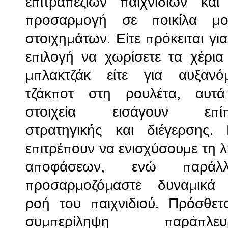
επιτραπέζιων παιχνιδιών και
προσαρμογή σε ποικίλα μο
στοιχημάτων. Είτε πρόκειται για
επιλογή να χωρίσετε τα χέρια
μπλακτζάκ είτε για αυξανό
τζάκποτ στη ρουλέτα, αυτ
στοιχεία εισάγουν επίπ
στρατηγικής και διέγερσης.
επιτρέπουν να ενισχύσουμε τη 
αποφάσεων, ενώ παράλλ
προσαρμοζόμαστε δυναμικά
ροή του παιχνιδιού. Πρόσθετ
συμπερίληψη παράπλευ