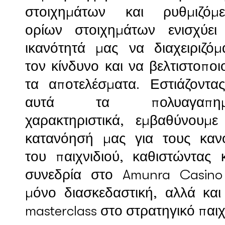
στοιχημάτων και ρυθμιζόμ
ορίων στοιχημάτων ενισχύει
ικανότητά μας να διαχειριζόμ
τον κίνδυνο και να βελτιστοποι
τα αποτελέσματα. Εστιάζοντα
αυτά τα πολυαγαπημ
χαρακτηριστικά, εμβαθύνουμε
κατανόησή μας για τους καν
του παιχνιδιού, καθιστώντας 
συνεδρία στο Amunra Casino
μόνο διασκεδαστική, αλλά και
masterclass στο στρατηγικό παιχ