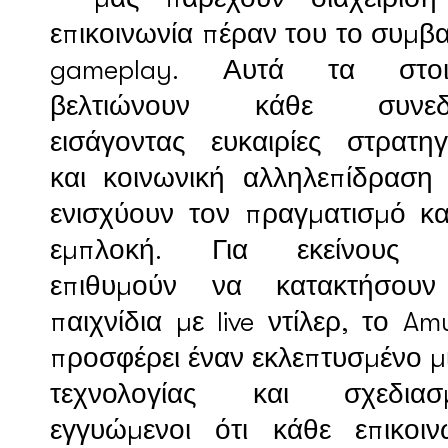
επικοινωνία πέραν του το συμβα
gameplay. Αυτά τα στοιχ
βελτιώνουν κάθε συνεδρ
εισάγοντας ευκαιρίες στρατηγ
και κοινωνική αλληλεπίδραση
ενισχύουν τον πραγματισμό κα
εμπλοκή. Για εκείνους 
επιθυμούν να κατακτήσου
παιχνίδια με live ντίλερ, το Am
προσφέρει έναν εκλεπτυσμένο μ
τεχνολογίας και σχεδιασ
εγγυώμενοι ότι κάθε επικοιν