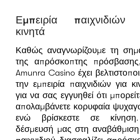
Εμπειρία παιχνιδιών 
κινητά
Καθώς αναγνωρίζουμε τη σημ
της απρόσκοπτης πρόσβασης
Amunra Casino έχει βελτιστοποι
την εμπειρία παιχνιδιών για κι
για να σας εγγυηθεί ότι μπορείτ
απολαμβάνετε κορυφαία ψυχαγ
ενώ βρίσκεστε σε κίνηση
δέσμευσή μας στη αναβάθμιση