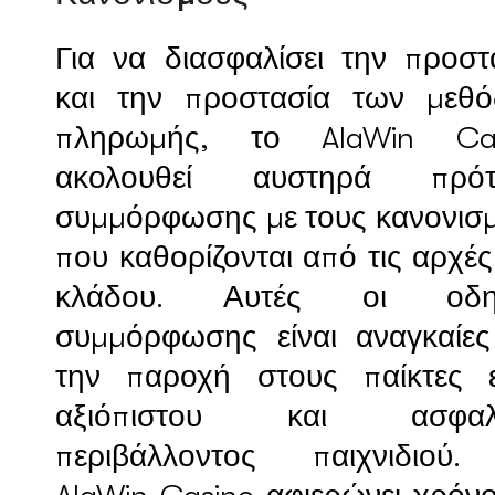
Για να διασφαλίσει την προστ
και την προστασία των μεθ
πληρωμής, το AlaWin Cas
ακολουθεί αυστηρά πρότ
συμμόρφωσης με τους κανονισ
που καθορίζονται από τις αρχές
κλάδου. Αυτές οι οδηγ
συμμόρφωσης είναι αναγκαίες
την παροχή στους παίκτες 
αξιόπιστου και ασφαλ
περιβάλλοντος παιχνιδιού