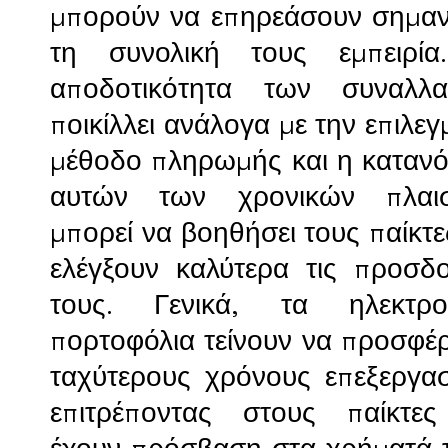
μπορούν να επηρεάσουν σημαν
τη συνολική τους εμπειρί
αποδοτικότητα των συναλλ
ποικίλλει ανάλογα με την επιλεγ
μέθοδο πληρωμής και η καταν
αυτών των χρονικών πλαι
μπορεί να βοηθήσει τους παίκτε
ελέγξουν καλύτερα τις προσδο
τους. Γενικά, τα ηλεκτρο
πορτοφόλια τείνουν να προσφέ
ταχύτερους χρόνους επεξεργασ
επιτρέποντας στους παίκτε