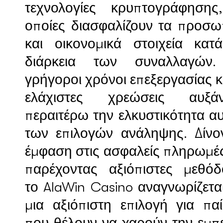
τεχνολογίες κρυπτογράφησης
οποίες διασφαλίζουν τα προσω
και οικονομικά στοιχεία κατ
διάρκεια των συναλλαγών
γρήγοροι χρόνοι επεξεργασίας κα
ελάχιστες χρεώσεις αυξά
περαιτέρω την ελκυστικότητα α
των επιλογών ανάληψης. Δίνο
έμφαση στις ασφαλείς πληρωμές
παρέχοντας αξιόπιστες μεθόδ
το AlaWin Casino αναγνωρίζετα
μια αξιόπιστη επιλογή για παί