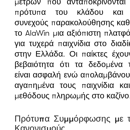
μέτρων που ανταποκρίνονται
πρότυπα του κλάδου και 
συνεχούς παρακολούθησης καθ
το AlaWin μια αξιόπιστη πλατφ
για τυχερά παιχνίδια στο διαδί
στην Ελλάδα. Οι παίκτες έχου
βεβαιότητα ότι τα δεδομένα 
είναι ασφαλή ενώ απολαμβάνου
αγαπημένα τους παιχνίδια και
μεθόδους πληρωμής στο καζίνο
Πρότυπα Συμμόρφωσης με 
Κανονισμούς