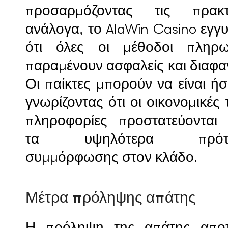
προσαρμόζοντας τις πρακτ
ανάλογα, το AlaWin Casino εγγυ
ότι όλες οι μέθοδοι πληρ
παραμένουν ασφαλείς και διαφαν
Οι παίκτες μπορούν να είναι ήσ
γνωρίζοντας ότι οι οικονομικές 
πληροφορίες προστατεύονται
τα υψηλότερα πρότ
συμμόρφωσης στον κλάδο.
Μέτρα πρόληψης απάτης
Η πρόληψη της απάτης αποτ