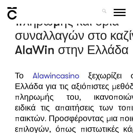
Αξιόπιστες μέθοδοι
πληρωμής και όρια
συναλλαγών στο καζί
AlaWin στην Ελλάδα
Το
Alawincasino
ξεχωρίζει 
Ελλάδα για τις αξιόπιστες μεθό
πληρωμής του, ικανοποιώ
ειδικά τις απαιτήσεις των τοπ
παικτών. Προσφέροντας μια ποικ
επιλογών, όπως πιστωτικές κά