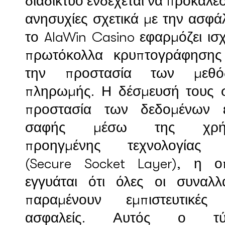
διαδίκτυο ενδέχεται να προκαλέ
ανησυχίες σχετικά με την ασφάλ
το AlaWin Casino εφαρμόζει ισ
πρωτόκολλα κρυπτογράφησης
την προστασία των μεθό
πληρωμής. Η δέσμευσή τους 
προστασία των δεδομένων ε
σαφής μέσω της χρή
προηγμένης τεχνολογίας 
(Secure Socket Layer), η ο
εγγυάται ότι όλες οι συναλλ
παραμένουν εμπιστευτικές
ασφαλείς. Αυτός ο τύ