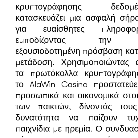
κρυπτογράφησης δεδομέ
κατασκευάζει μια ασφαλή σήρ
για ευαίσθητες πληροφορ
εμποδίζοντας την
εξουσιοδοτημένη πρόσβαση κατ
μετάδοση. Χρησιμοποιώντας 
τα πρωτόκολλα κρυπτογράφη
το AlaWin Casino προστατεύε
προσωπικά και οικονομικά στοι
των παικτών, δίνοντάς του
δυνατότητα να παίζουν τυ
παιχνίδια με ηρεμία. Ο συνδυα