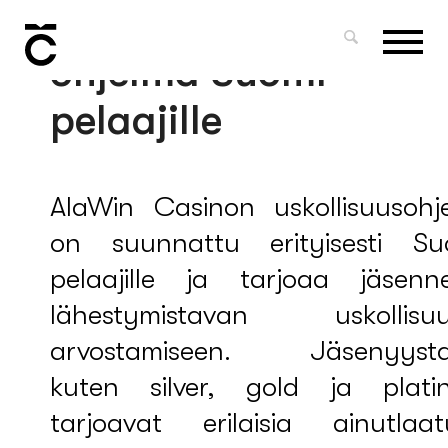
AlaWin Casino – VIP
ohjelma Suomi-
pelaajille
AlaWin Casinon uskollisuusohj
on suunnattu erityisesti Su
pelaajille ja tarjoaa jäsenne
lähestymistavan uskollisu
arvostamiseen. Jäsenyysta
kuten silver, gold ja plati
tarjoavat erilaisia ainutlaatu