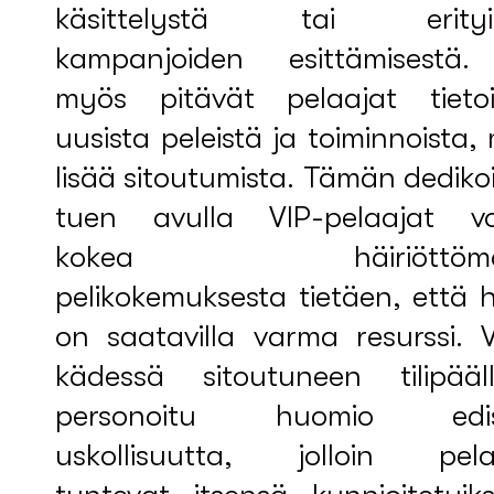
käsittelystä tai erityi
kampanjoiden esittämisestä
myös pitävät pelaajat tietoi
uusista peleistä ja toiminnoista,
lisää sitoutumista. Tämän dedik
tuen avulla VIP-pelaajat vo
kokea häiriöttömä
pelikokemuksesta tietäen, että h
on saatavilla varma resurssi. V
kädessä sitoutuneen tilipääll
personoitu huomio edis
uskollisuutta, jolloin pela