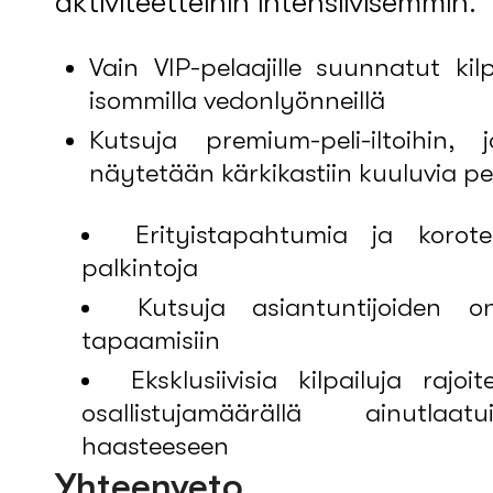
aktiviteetteihin intensiivisemmin.
Vain VIP-pelaajille suunnatut kilp
isommilla vedonlyönneillä
Kutsuja premium-peli-iltoihin, j
näytetään kärkikastiin kuuluvia pe
Erityistapahtumia ja korote
palkintoja
Kutsuja asiantuntijoiden on
tapaamisiin
Eksklusiivisia kilpailuja rajoit
osallistujamäärällä ainutlaatu
haasteeseen
Yhteenveto