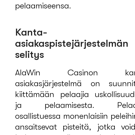
pelaamiseensa.
Kanta-
asiakaspistejärjestelmän
selitys
AlaWin Casinon kan
asiakasjärjestelmä on suunnit
kiittämään pelaajia uskollisuud
ja pelaamisesta. Pelaaj
osallistuessa monenlaisiin peleih
ansaitsevat pisteitä, jotka voi