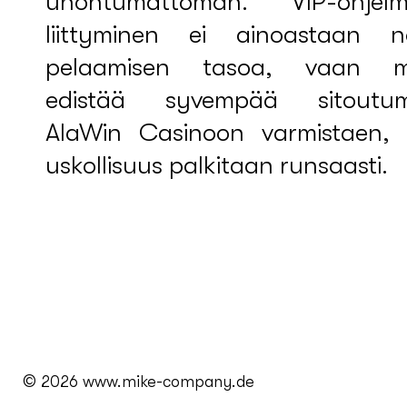
unohtumattoman. VIP-ohjel
liittyminen ei ainoastaan n
pelaamisen tasoa, vaan 
edistää syvempää sitoutum
AlaWin Casinoon varmistaen, 
uskollisuus palkitaan runsaasti.
© 2026 www.mike-company.de