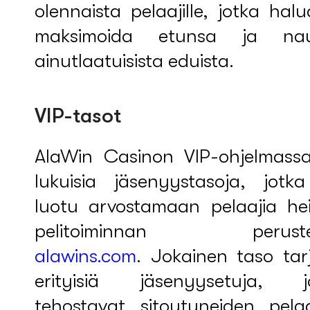
olennaista pelaajille, jotka hal
maksimoida etunsa ja nau
ainutlaatuisista eduista.
VIP-tasot
AlaWin Casinon VIP-ohjelmass
lukuisia jäsenyystasoja, jotk
luotu arvostamaan pelaajia he
pelitoiminnan perustee
alawins.com
. Jokainen taso tar
erityisiä jäsenyysetuja, j
tehostavat sitoutuneiden pelaa