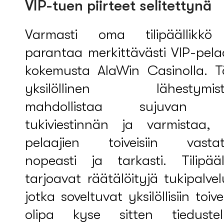
VIP-tuen piirteet selitettynä
Varmasti oma tilipäällikkö
parantaa merkittävästi VIP-pela
kokemusta AlaWin Casinolla. 
yksilöllinen lähestymis
mahdollistaa sujuvan V
tukiviestinnän ja varmistaa, 
pelaajien toiveisiin vasta
nopeasti ja tarkasti. Tilipääll
tarjoavat räätälöityjä tukipalvel
jotka soveltuvat yksilöllisiin toivei
olipa kyse sitten tiedustel