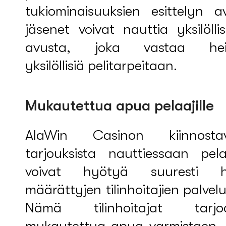
tukiominaisuuksien esittelyn av
jäsenet voivat nauttia yksilölli
avusta, joka vastaa hei
yksilöllisiä pelitarpeitaan.
Mukautettua apua pelaajille
AlaWin Casinon kiinnostav
tarjouksista nauttiessaan pela
voivat hyötyä suuresti he
määrättyjen tilinhoitajien palvelu
Nämä tilinhoitajat tarjo
mukautettua apua varmistaen, 