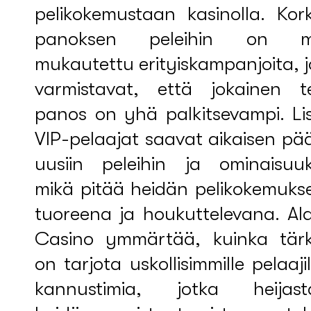
pelikokemustaan kasinolla. Kor
panoksen peleihin on m
mukautettu erityiskampanjoita, 
varmistavat, että jokainen t
panos on yhä palkitsevampi. Lis
VIP-pelaajat saavat aikaisen pä
uusiin peleihin ja ominaisuuks
mikä pitää heidän pelikokemuks
tuoreena ja houkuttelevana. Al
Casino ymmärtää, kuinka tär
on tarjota uskollisimmille pelaaji
kannustimia, jotka heijast