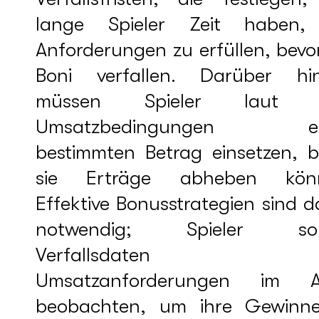
lange Spieler Zeit haben,
Anforderungen zu erfüllen, bevo
Boni verfallen. Darüber hi
müssen Spieler laut 
Umsatzbedingungen ei
bestimmten Betrag einsetzen, b
sie Erträge abheben kön
Effektive Bonusstrategien sind 
notwendig; Spieler soll
Verfallsdaten u
Umsatzanforderungen im 
beobachten, um ihre Gewinn