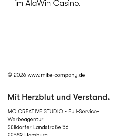
im AlaWin Casino.
© 2026 www.mike-company.de
Mit Herzblut und Verstand.
MC CREATIVE STUDIO - Full-Service-
Werbeagentur
Sülldorfer Landstraße 56
22589 Hamburg