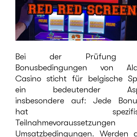
Bei der Prüfung 
Bonusbedingungen von Al
Casino sticht für belgische Spi
ein bedeutender Asp
insbesondere auf: Jede Bonu
hat spezifisc
Teilnahmevoraussetzungen
Umsatzbedingungen. Werden d