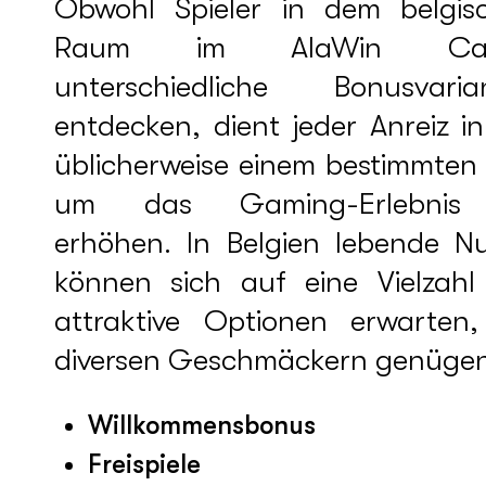
Obwohl Spieler in dem belgis
Raum im AlaWin Cas
unterschiedliche Bonusvaria
entdecken, dient jeder Anreiz i
üblicherweise einem bestimmten 
um das Gaming-Erlebnis
erhöhen. In Belgien lebende Nu
können sich auf eine Vielzahl
attraktive Optionen erwarten,
diversen Geschmäckern genügen
Willkommensbonus
Freispiele