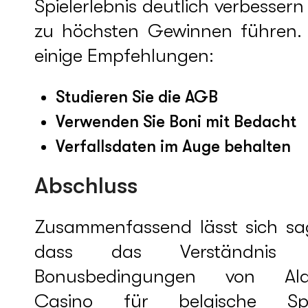
Spielerlebnis deutlich verbesser
zu höchsten Gewinnen führen. 
einige Empfehlungen:
Studieren Sie die AGB
Verwenden Sie Boni mit Bedacht
Verfallsdaten im Auge behalten
Abschluss
Zusammenfassend lässt sich sa
dass das Verständnis 
Bonusbedingungen von Al
Casino für belgische Spi