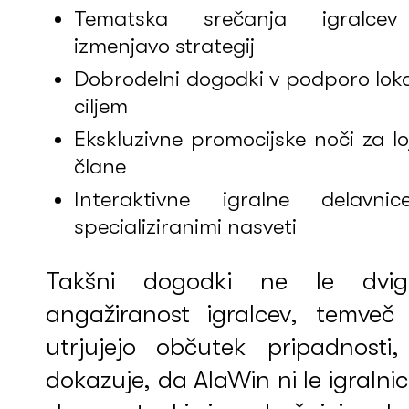
Tematska srečanja igralce
izmenjavo strategij
Dobrodelni dogodki v podporo lok
ciljem
Ekskluzivne promocijske noči za lo
člane
Interaktivne igralne delavni
specializiranimi nasveti
Takšni dogodki ne le dvig
angažiranost igralcev, temveč 
utrjujejo občutek pripadnosti,
dokazuje, da AlaWin ni le igralnic