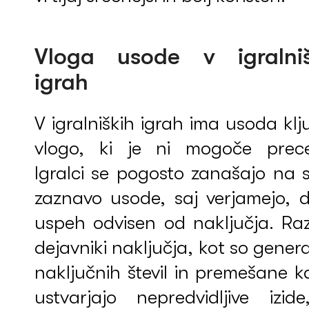
Vloga usode v igralniš
igrah
V igralniških igrah ima usoda kl
vlogo, ki je ni mogoče precen
Igralci se pogosto zanašajo na 
zaznavo usode, saj verjamejo, d
uspeh odvisen od naključja. Raz
dejavniki naključja, kot so genera
naključnih števil in premešane k
ustvarjajo nepredvidljive izide