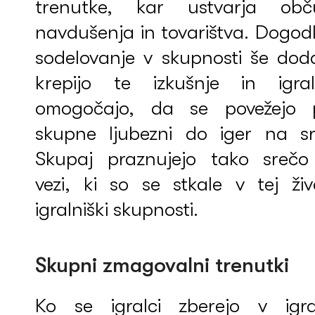
trenutke, kar ustvarja obč
navdušenja in tovarištva. Dogod
sodelovanje v skupnosti še dod
krepijo te izkušnje in igra
omogočajo, da se povežejo 
skupne ljubezni do iger na sr
Skupaj praznujejo tako srečo
vezi, ki so se stkale v tej živ
igralniški skupnosti.
Skupni zmagovalni trenutki
Ko se igralci zberejo v igral