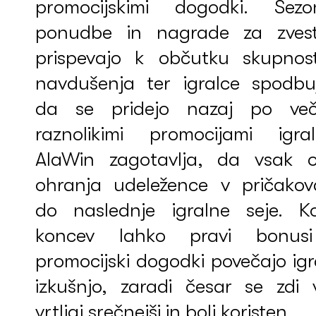
promocijskimi dogodki. Sezo
ponudbe in nagrade za zves
prispevajo k občutku skupnost
navdušenja ter igralce spodbuj
da se pridejo nazaj po ve
raznolikimi promocijami igral
AlaWin zagotavlja, da vsak o
ohranja udeležence v pričakov
do naslednje igralne seje. K
koncev lahko pravi bonus
promocijski dogodki povečajo ig
izkušnjo, zaradi česar se zdi 
vrtljaj srečnejši in bolj koristen.