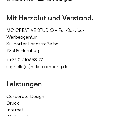
Mit Herzblut und Verstand.
MC CREATIVE STUDIO - Full-Service-
Werbeagentur
Sülldorfer Landstraße 56
22589 Hamburg
+49 40 210653-77
sayhello(at)mike-company.de
Leistungen
Corporate Design
Druck
Internet