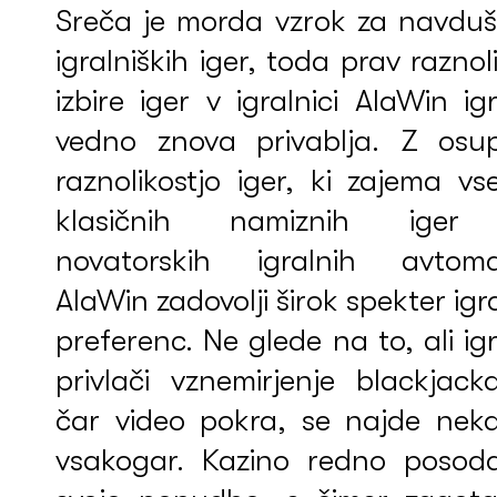
Sreča je morda vzrok za navduš
igralniških iger, toda prav raznol
izbire iger v igralnici AlaWin ig
vedno znova privablja. Z osupl
raznolikostjo iger, ki zajema v
klasičnih namiznih iger
novatorskih igralnih avtoma
AlaWin zadovolji širok spekter igr
preferenc. Ne glede na to, ali ig
privlači vznemirjenje blackjack
čar video pokra, se najde neka
vsakogar. Kazino redno posoda