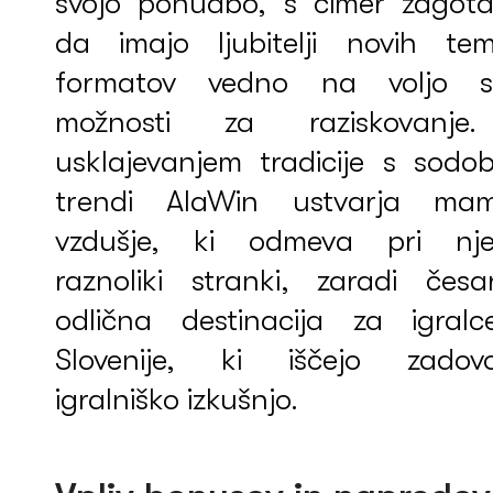
svojo ponudbo, s čimer zagotav
da imajo ljubitelji novih te
formatov vedno na voljo s
možnosti za raziskovanj
usklajevanjem tradicije s sodob
trendi AlaWin ustvarja maml
vzdušje, ki odmeva pri nje
raznoliki stranki, zaradi česa
odlična destinacija za igralc
Slovenije, ki iščejo zadovol
igralniško izkušnjo.