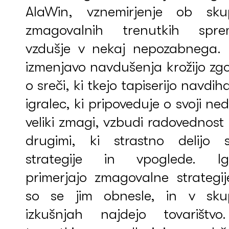
AlaWin, vznemirjenje ob sku
zmagovalnih trenutkih spre
vzdušje v nekaj nepozabnega.
izmenjavo navdušenja krožijo zg
o sreči, ki tkejo tapiserijo navdih
igralec, ki pripoveduje o svoji ne
veliki zmagi, vzbudi radovednos
drugimi, ki strastno delijo s
strategije in vpoglede. Igr
primerjajo zmagovalne strategij
so se jim obnesle, in v sku
izkušnjah najdejo tovarištvo