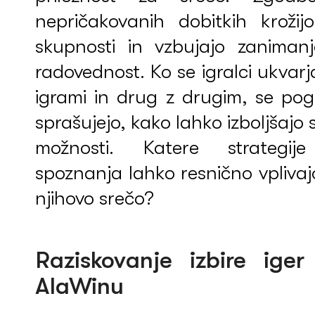
nepričakovanih dobitkih krožij
skupnosti in vzbujajo zanimanj
radovednost. Ko se igralci ukvarj
igrami in drug z drugim, se pog
sprašujejo, kako lahko izboljšajo 
možnosti. Katere strategij
spoznanja lahko resnično vpliva
njihovo srečo?
Raziskovanje izbire iger
AlaWinu