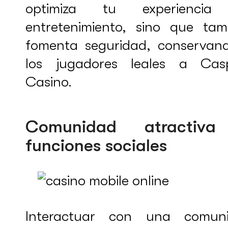
optimiza tu experiencia
entretenimiento, sino que tam
fomenta seguridad, conservan
los jugadores leales a Cas
Casino.
Comunidad atractiv
funciones sociales
Interactuar con una comun