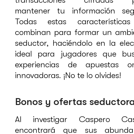
mantener tu información seg
Todas estas característica
combinan para formar un ambi
seductor, haciéndolo en la elec
ideal para jugadores que bu
experiencias de apuestas on
innovadoras. ¡No te lo olvides!
Bonos y ofertas seductor
Al investigar Caspero Cas
encontrará que sus abunda