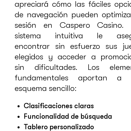
apreciará cómo las fáciles opci
de navegación pueden optimiza
sesión en Caspero Casino.
sistema intuitiva le ase
encontrar sin esfuerzo sus ju
elegidos y acceder a promoci
sin dificultades. Los eleme
fundamentales aportan a 
esquema sencillo:
Clasificaciones claras
Funcionalidad de búsqueda
Tablero personalizado