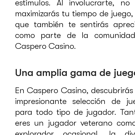
estímulos. Al involucrarte, no 
maximizarás tu tiempo de juego,
que también te sentirás aprec
como parte de la comunida
Caspero Casino.
Una amplia gama de jueg
En Caspero Casino, descubrirás
impresionante selección de ju
para todo tipo de jugador. Tant
eres un jugador veterano com
explorador ocasional, la div