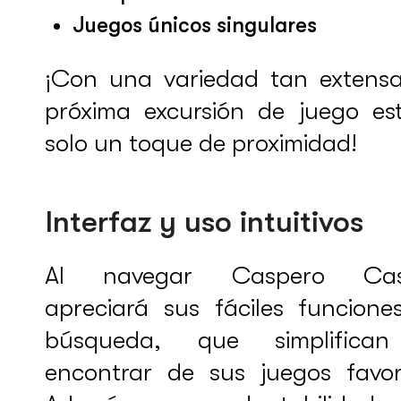
Juegos únicos singulares
¡Con una variedad tan extensa
próxima excursión de juego es
solo un toque de proximidad!
Interfaz y uso intuitivos
Al navegar Caspero Casi
apreciará sus fáciles funcione
búsqueda, que simplifica
encontrar de sus juegos favori