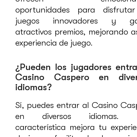
oportunidades para disfruta
juegos innovadores y ga
atractivos premios, mejorando a
experiencia de juego.
¿Pueden los jugadores entra
Casino Caspero en diver
idiomas?
Sí, puedes entrar al Casino Cas
en diversos idiomas. E
característica mejora tu experi