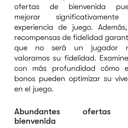
ofertas de bienvenida pu
mejorar significativament
experiencia de juego. Además,
recompensas de fidelidad garant
que no será un jugador 
valoramos su fidelidad. Examin
con más profundidad cómo e
bonos pueden optimizar su vive
en el juego.
Abundantes ofertas
bienvenida