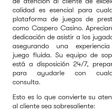
de atención al cliente de excel
calidad es esencial para cualq
plataforma de juegos de presti
como Caspero Casino. Apreciar
dedicación de asistir a los jugad
asegurando una experienci
juego fluida. Su equipo de sop
está a disposición 24/7, prepa
para ayudarle con cualq
consulta.
Esto es lo que convierte su ate
al cliente sea sobresaliente: