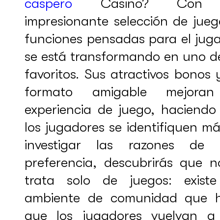
caspero
Casino? Con 
impresionante selección de jueg
funciones pensadas para el juga
se está transformando en uno de
favoritos. Sus atractivos bonos
formato amigable mejora
experiencia de juego, haciendo
los jugadores se identifiquen má
investigar las razones de 
preferencia, descubrirás que n
trata solo de juegos: exist
ambiente de comunidad que 
que los jugadores vuelvan a