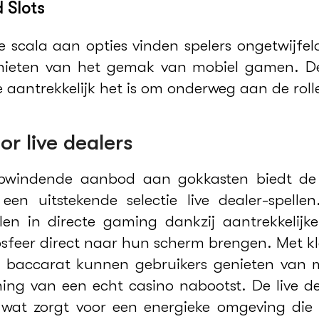
 Slots
e scala aan opties vinden spelers ongetwijfe
genieten van het gemak van mobiel gamen. D
e aantrekkelijk het is om onderweg aan de roll
or live dealers
pwindende aanbod aan gokkasten biedt de
een uitstekende selectie live dealer-spelle
n in directe gaming dankzij aantrekkelijke 
osfeer direct naar hun scherm brengen. Met kla
n baccarat kunnen gebruikers genieten van
ing van een echt casino nabootst. De live dea
, wat zorgt voor een energieke omgeving die