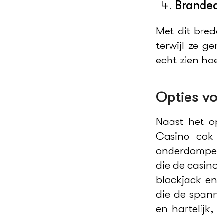
Branded
Met dit bred
terwijl ze 
echt zien ho
Opties vo
Naast het o
Casino ook 
onderdompele
die de casin
blackjack e
die de spann
en hartelijk