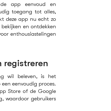
t de app eenvoud en
dig toegang tot alles,
kt deze app nu echt zo
 bekijken en ontdekken
voor enthousiastelingen
 registreren
g wil beleven, is het
 een eenvoudig proces.
App Store of de Google
ug, waardoor gebruikers