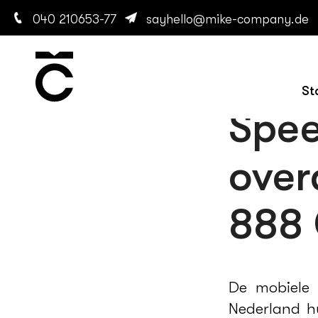
040 210653-77
sayhello@mike-company.de
St
Spee
over
888 
De mobiele
Nederland hu