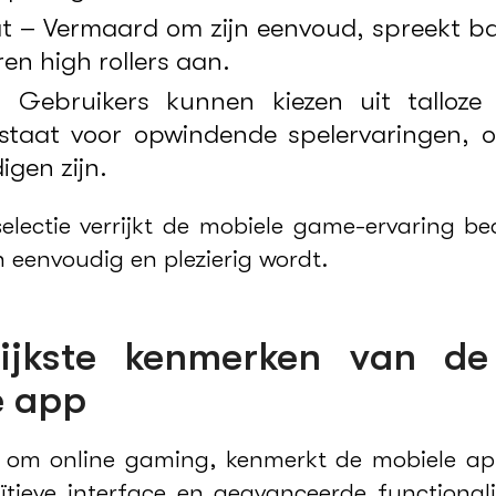
t – Vermaard om zijn eenvoud, spreekt ba
ren high rollers aan.
 Gebruikers kunnen kiezen uit talloze
staat voor opwindende spelervaringen, 
gen zijn.
electie verrijkt de mobiele game-ervaring b
n eenvoudig en plezierig wordt.
rijkste kenmerken van d
e app
t om online gaming, kenmerkt de mobiele ap
ïtieve interface en geavanceerde functionalit