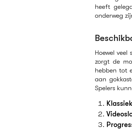
heeft geleg
onderweg zij
Beschikb
Hoewel veel 
zorgt de mo
hebben tot e
aan gokkast
Spelers kunn
Klassie
Videosl
Progres