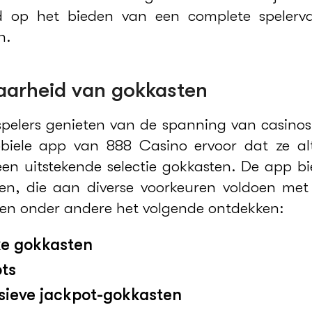
d op het bieden van een complete spelerv
n.
aarheid van gokkasten
spelers genieten van de spanning van casino
biele app van 888 Casino ervoor dat ze alt
en uitstekende selectie gokkasten. De app bie
en, die aan diverse voorkeuren voldoen met
en onder andere het volgende ontdekken:
ke gokkasten
ots
sieve jackpot-gokkasten