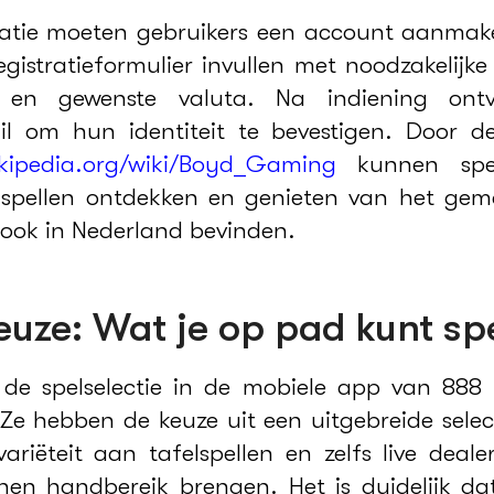
latie moeten gebruikers een account aanmake
egistratieformulier invullen met noodzakelijk
s en gewenste valuta. Na indiening on
ail om hun identiteit te bevestigen. Door d
wikipedia.org/wiki/Boyd_Gaming
kunnen spel
 spellen ontdekken en genieten van het ge
 ook in Nederland bevinden.
ze: Wat je op pad kunt sp
 de spelselectie in de mobiele app van 888
. Ze hebben de keuze uit een uitgebreide sele
variëteit aan tafelspellen en zelfs live deale
nnen handbereik brengen. Het is duidelijk d