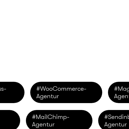
s-
#WooCommerce-
#Mag
Agentur
Agen
#MailChimp-
#Sendin
Agentur
Agentur