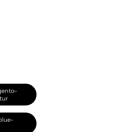
ento-
tur
blue-