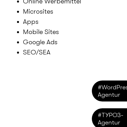
Online Werbemittel
Microsites
Apps
Mobile Sites
Google Ads
SEO/SEA
#WordPres
Agentur
#TYPO3-
Agentur